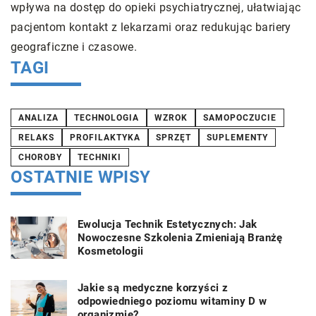
ąc
samopoczucie i zwiększyć efektywność w pracy.
w
Odpowiednia dieta i organizacja posiłków mogą
Na
wpływać na naszą produktywność.
s
TAGI
ANALIZA
TECHNOLOGIA
WZROK
SAMOPOCZUCIE
RELAKS
PROFILAKTYKA
SPRZĘT
SUPLEMENTY
CHOROBY
TECHNIKI
OSTATNIE WPISY
Ewolucja Technik Estetycznych: Jak
Nowoczesne Szkolenia Zmieniają Branżę
Kosmetologii
Jakie są medyczne korzyści z
odpowiedniego poziomu witaminy D w
organizmie?