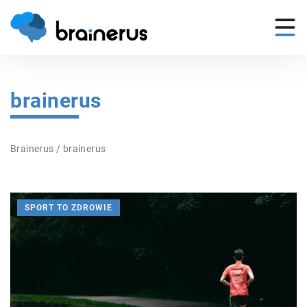
brainerus
Brainerus
/
brainerus
SPORT TO ZDROWIE