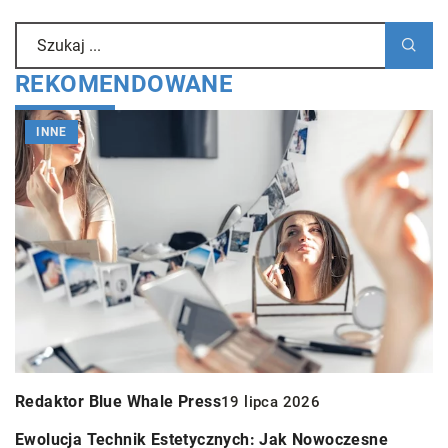
REKOMENDOWANE
INNE
I
Redaktor Blue Whale Press
19 lipca 2026
Reda
Ewolucja Technik Estetycznych: Jak Nowoczesne
Foto