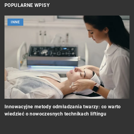
POPULARNE WPISY
INNE
Innowacyjne metody odmładzania twarzy: co warto
Po
wiedzieć o nowoczesnych technikach liftingu
ok