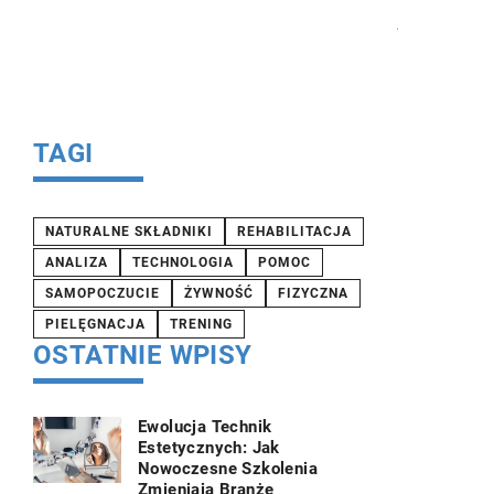
jak wpływa
raz
ch
TAGI
NATURALNE SKŁADNIKI
REHABILITACJA
ANALIZA
TECHNOLOGIA
POMOC
SAMOPOCZUCIE
ŻYWNOŚĆ
FIZYCZNA
PIELĘGNACJA
TRENING
OSTATNIE WPISY
Ewolucja Technik
Estetycznych: Jak
Nowoczesne Szkolenia
Zmieniają Branżę