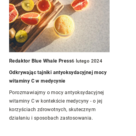
Redaktor B
Redaktor Blue Whale Press
6 lutego 2024
3
Zdrowotne 
wpływa na 
Odkrywając tajniki antyoksydacyjnej mocy
witaminy C w medycynie
Chmiel to r
która od w
Porozmawiajmy o mocy antyoksydacyjnej
piwowarstw
witaminy C w kontekście medycyny - o jej
czne
składników
korzyściach zdrowotnych, skutecznym
j,
również wi
działaniu i sposobach zastosowania.
etu,
zastosowan
o
omówimy zd