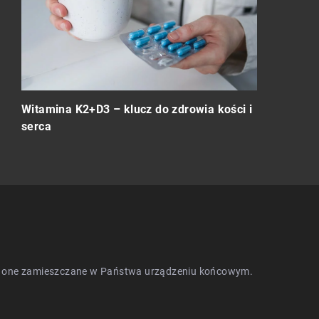
Kanna – Ro
ywa
Witamina K2+D3 – klucz do zdrowia kości i
antydepres
serca
będą one zamieszczane w Państwa urządzeniu końcowym.