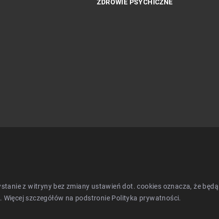
ZDROWIE PSYCHICZNE
alnym działaniu
Jak odpowiednia odzież medyczna wpł
ksacyjnym
na samopoczucie i efektywność pracy
zystanie z witryny bez zmiany ustawień dot. cookies oznacza, że 
 Więcej szczegółów na podstronie
Polityka prywatności
.