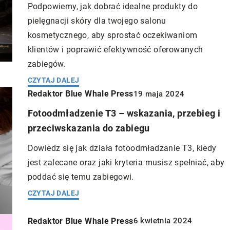
Podpowiemy, jak dobrać idealne produkty do
pielęgnacji skóry dla twojego salonu
kosmetycznego, aby sprostać oczekiwaniom
klientów i poprawić efektywność oferowanych
zabiegów.
CZYTAJ DALEJ
ess
14 kwietnia 2023
Redaktor Blue Whale Press
19 maja 2024
Redaktor Blue Whale Press
10 maja 202
chmielu – jak
Fotoodmładzenie T3 – wskazania, przebieg i
łowieka
Zwolnienia lekarskie online: Nowa era
przeciwskazania do zabiegu
wsparcia osób z zaburzeniami
iny konopiowatych,
Dowiedz się jak działa fotoodmładzanie T3, kiedy
psychicznymi
ykorzystywana w
jest zalecane oraz jaki kryteria musisz spełniać, aby
 z głównych
Współczesny świat przyniósł za sobą li
poddać się temu zabiegowi.
że, chmiel posiada
zmiany, zarówno w sferze technologiczne
CZYTAJ DALEJ
stosowań, w tym
jak i społecznej. Wraz z rozwojem intern
 W tym artykule
wiele aspektów naszego życia przeniosł
Redaktor Blue Whale Press
6 kwietnia 2024
ciwości chmielu i
się do świata wirtualnego. Dotyczy to