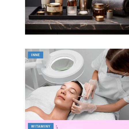
Redaktor Blue Whale Pr
INNE
Zdrowotne właściwości 
wpływa na organizm cz
Chmiel to roślina z rodz
która od wieków jest w
piwowarstwie jako jeden
składników piwa. Jednak
również wiele innych za
zastosowania medyczne.
omówimy zdrowotne właś
WITAMINY