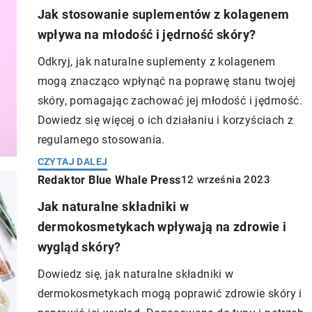
zm człowieka.
Jak stosowanie suplementów z kolagenem
również dziedziny opieki zdrowotnej. Co
wpływa na młodość i jędrność skóry?
więcej osób korzysta z usług medyczny
online, w tym z możliwości uzyskania
Odkryj, jak naturalne suplementy z kolagenem
zwolnień lekarskich.
mogą znacząco wpłynąć na poprawę stanu twojej
skóry, pomagając zachować jej młodość i jędrność.
Dowiedz się więcej o ich działaniu i korzyściach z
regularnego stosowania.
CZYTAJ DALEJ
Redaktor Blue Whale Press
12 września 2023
Jak naturalne składniki w
dermokosmetykach wpływają na zdrowie i
wygląd skóry?
Dowiedz się, jak naturalne składniki w
dermokosmetykach mogą poprawić zdrowie skóry i