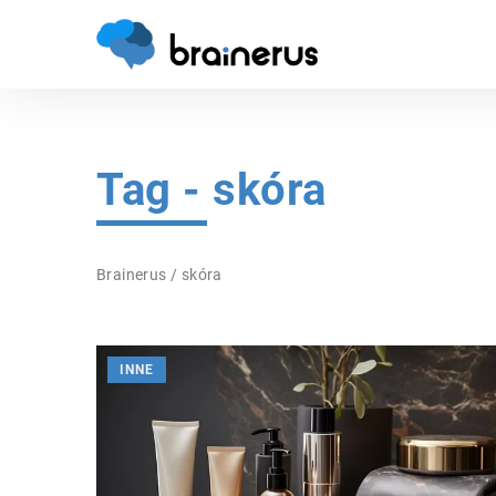
Tag - skóra
Brainerus
/
skóra
INNE
SAMA NATURA