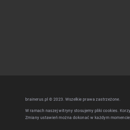
Kanna – Roślina o natur
antydepresyjnym i rela
brainerus.pl © 2023. Wszelkie prawa zastrzeżone.
W ramach naszej witryny stosujemy pliki cookies. Kor
Zmiany ustawień można dokonać w każdym momencie.