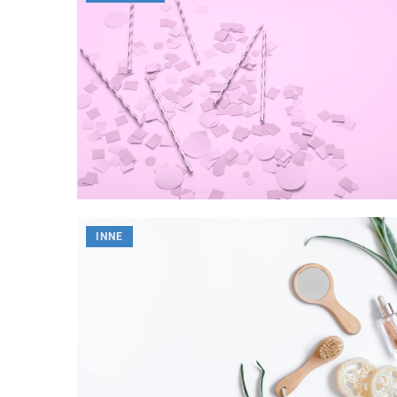
jak wpływa on na organi
INNE