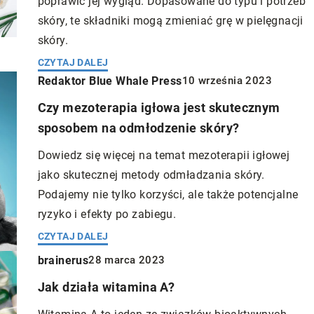
poprawić jej wygląd. Dopasowane do typu i potrzeb
skóry, te składniki mogą zmieniać grę w pielęgnacji
skóry.
CZYTAJ DALEJ
Redaktor Blue Whale Press
10 września 2023
Czy mezoterapia igłowa jest skutecznym
sposobem na odmłodzenie skóry?
Dowiedz się więcej na temat mezoterapii igłowej
jako skutecznej metody odmładzania skóry.
Podajemy nie tylko korzyści, ale także potencjalne
ryzyko i efekty po zabiegu.
CZYTAJ DALEJ
brainerus
28 marca 2023
Jak działa witamina A?