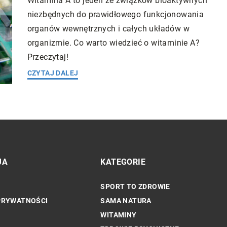
Witamina A to jeden ze związków bioaktywnych
niezbędnych do prawidłowego funkcjonowania
organów wewnętrznych i całych układów w
organizmie. Co warto wiedzieć o witaminie A?
Przeczytaj!
CZYTAJ DALEJ
JA
KATEGORIE
SPORT TO ZDROWIE
ZDROWIE PSYCHICZNE
PRYWATNOŚCI
SAMA NATURA
WITAMINY