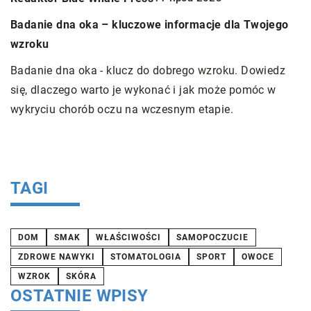
C
Badanie dna oka – kluczowe informacje dla Twojego
c
wzroku
D
Badanie dna oka - klucz do dobrego wzroku. Dowiedz
f
się, dlaczego warto je wykonać i jak może pomóc w
a
wykryciu chorób oczu na wczesnym etapie.
m
m.
TAGI
DOM
SMAK
WŁAŚCIWOŚCI
SAMOPOCZUCIE
ZDROWE NAWYKI
STOMATOLOGIA
SPORT
OWOCE
WZROK
SKÓRA
OSTATNIE WPISY