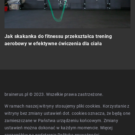
Jak skakanka do fitnessu przekształca trening
 o
J
aerobowy w efektywne ćwiczenia dla ciała
i
brainerus.pl © 2023. Wszelkie prawa zastrzeżone.
W ramach naszej witryny stosujemy pliki cookies. Korzystanie z
witryny bez zmiany ustawień dot. cookies oznacza, że będą one
zamieszczane w Państwa urządzeniu końcowym. Zmiany
ustawień można dokonać w każdym momencie. Więcej
szczegółów na podstronie
Polityka prywatności
.