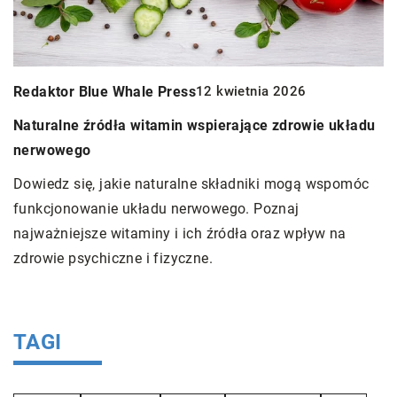
Redaktor Blue Whale Press
12 kwietnia 2026
R
Naturalne źródła witamin wspierające zdrowie układu
D
nerwowego
D
Dowiedz się, jakie naturalne składniki mogą wspomóc
b
funkcjonowanie układu nerwowego. Poznaj
J
najważniejsze witaminy i ich źródła oraz wpływ na
in
zdrowie psychiczne i fizyczne.
o
a
p
TAGI