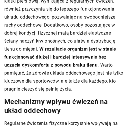
klatki piersiowej, wynikająca z regularnych ćwiczeń,
również przyczynia się do lepszego funkcjonowania
układu oddechowego, pozwalając na swobodniejsze
ruchy oddechowe. Dodatkowo, osoby pozostające w
dobrej kondycji fizycznej mają bardziej elastyczne
ściany naczyń krwionośnych, co ułatwia dystrybucję
tlenu do mięśni.
W rezultacie organizm jest w stanie
funkcjonować dłużej i bardziej intensywnie bez
uczucia dyskomfortu z powodu braku tlenu.
Warto
pamiętać, że zdrowie układu oddechowego jest nie tylko
kluczowe dla sportowców, ale także dla każdego, kto
pragnie cieszyć się pełnią życia.
Mechanizmy wpływu ćwiczeń na
układ oddechowy
Regularne ćwiczenia fizyczne korzystnie wpływają na