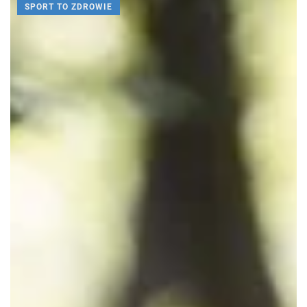
SPORT TO ZDROWIE