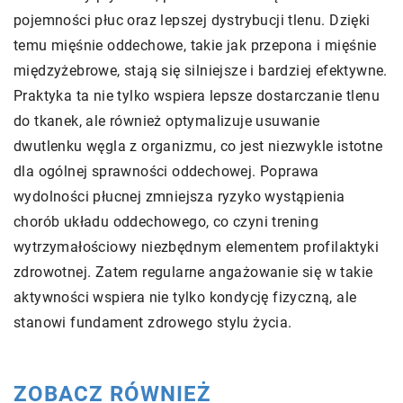
pojemności płuc oraz lepszej dystrybucji tlenu. Dzięki
temu mięśnie oddechowe, takie jak przepona i mięśnie
międzyżebrowe, stają się silniejsze i bardziej efektywne.
Praktyka ta nie tylko wspiera lepsze dostarczanie tlenu
do tkanek, ale również optymalizuje usuwanie
dwutlenku węgla z organizmu, co jest niezwykle istotne
dla ogólnej sprawności oddechowej. Poprawa
wydolności płucnej zmniejsza ryzyko wystąpienia
chorób układu oddechowego, co czyni trening
wytrzymałościowy niezbędnym elementem profilaktyki
zdrowotnej. Zatem regularne angażowanie się w takie
aktywności wspiera nie tylko kondycję fizyczną, ale
stanowi fundament zdrowego stylu życia.
ZOBACZ RÓWNIEŻ