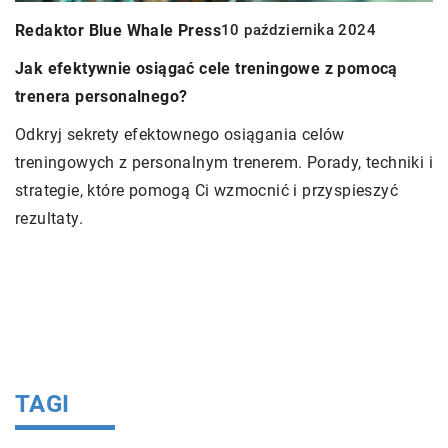
Redaktor Blue Whale Press
10 października 2024
Jak efektywnie osiągać cele treningowe z pomocą
trenera personalnego?
R
Odkryj sekrety efektownego osiągania celów
treningowych z personalnym trenerem. Porady, techniki i
Sp
na
strategie, które pomogą Ci wzmocnić i przyspieszyć
Sp
rezultaty.
r
o
si
n
a
i
TAGI