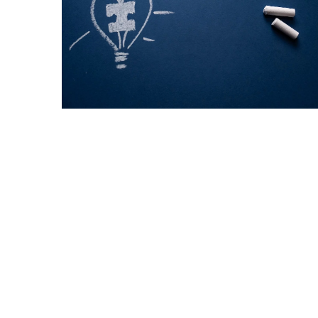
Redaktor Blue Whale Pr
Jak wybrać odpowiedni 
w domu?
Odkryj metody wyboru na
do treningu w domu, by 
indywidualne potrzeby i c