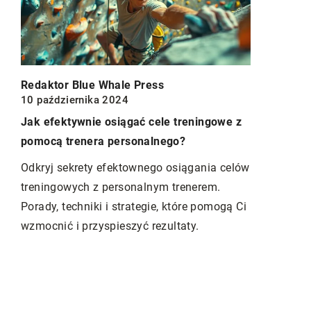
Redaktor Blue Whale Press
10 października 2024
Redaktor B
Jak efektywnie osiągać cele treningowe z
pomocą trenera personalnego?
Jak wybrać
2023
w domu?
Odkryj sekrety efektownego osiągania celów
treningowych z personalnym trenerem.
Odkryj met
Porady, techniki i strategie, które pomogą Ci
do trening
wzmocnić i przyspieszyć rezultaty.
indywidualn
mi i