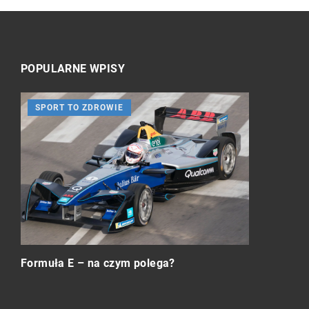
POPULARNE WPISY
SPORT TO ZDROWIE
SPORT TO
Jak wprowa
Formuła E – na czym polega?
codziennoś