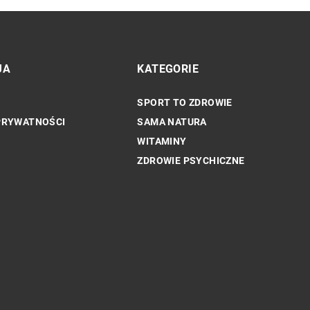
JA
KATEGORIE
SPORT TO ZDROWIE
SAMA NATURA
PRYWATNOŚCI
SAMA NATURA
WITAMINY
ZDROWIE PSYCHICZNE
ruchu do
Poznaj colostrum – cenny składnik
naturalny