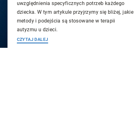
uwzględnienia specyficznych potrzeb każdego
dziecka. W tym artykule przyjrzymy się bliżej, jakie
metody i podejścia są stosowane w terapii
autyzmu u dzieci.
CZYTAJ DALEJ
ess
1 maja 2024
sprzęt do treningu
Redaktor Blue Whale Press
19 czerwca 
Psychoterapia – dlaczego warto z niej
jlepszego sprzętu
korzystać w razie problemów?
zaspokoić swoje
ele fitness.
Psychoterapia jest formą profesjonalnej
interwencji, która ma na celu pomóc
osobom borykającym się z różnymi
problemami emocjonalnymi, psychiczny
interpersonalnymi.