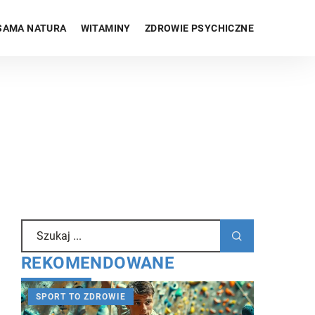
SAMA NATURA
WITAMINY
ZDROWIE PSYCHICZNE
REKOMENDOWANE
SPORT TO ZDROWIE
SPORT TO