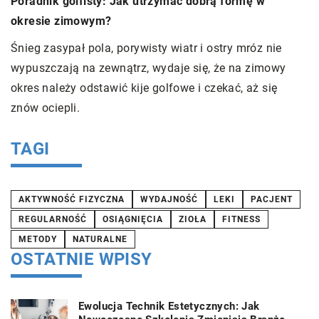
Poradnik golfisty: Jak utrzymać dobrą formę w
W
okresie zimowym?
C
e
Śnieg zasypał pola, porywisty wiatr i ostry mróz nie
po
wypuszczają na zewnątrz, wydaje się, że na zimowy
okres należy odstawić kije golfowe i czekać, aż się
ić
znów ociepli.
TAGI
AKTYWNOŚĆ FIZYCZNA
WYDAJNOŚĆ
LEKI
PACJENT
REGULARNOŚĆ
OSIĄGNIĘCIA
ZIOŁA
FITNESS
METODY
NATURALNE
OSTATNIE WPISY
Ewolucja Technik Estetycznych: Jak