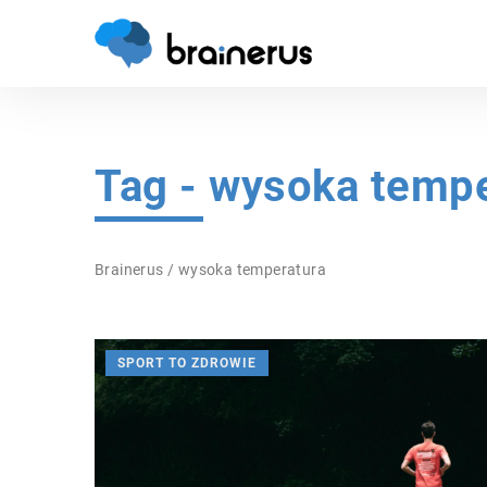
Tag - wysoka tempe
Brainerus
/
wysoka temperatura
SPORT TO ZDROWIE
SPORT TO ZDROWIE