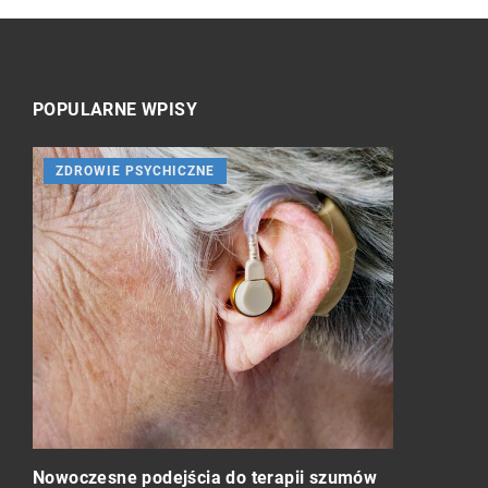
POPULARNE WPISY
ZDROWIE PSYCHICZNE
SPORT TO
Sport: Drog
e i
Nowoczesne podejścia do terapii szumów