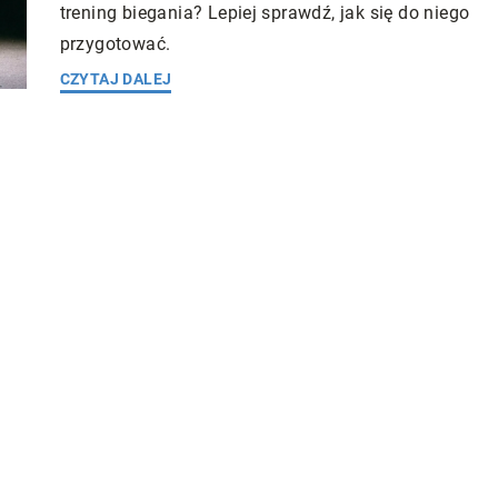
trening biegania? Lepiej sprawdź, jak się do niego
przygotować.
CZYTAJ DALEJ
ess
Redaktor Blue Whale Press
3 sierpnia 2025
2 grudnia 20
czynniki
Jak dobrze dobrać odmianę rośliny dla
modelowania
swojej uprawy indoor i outdoor?
W artykule poznasz, jak skutecznie wybr
ty skutecznego
idealną odmianę rośliny dla swojej upra
owiedz się, które
w pomieszczeniach i na otwartym
zy wpływ na
powietrzu. Dowiedz się wszystkiego o
ormy ciała i jak
kryteriach wyboru i korzyściach z
swoją rutynę.
właściwego doboru.