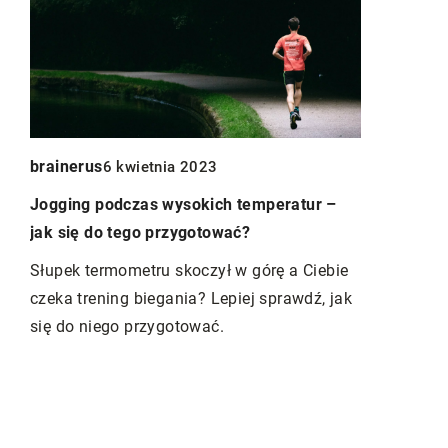
brainerus
6 kwietnia 2023
Redaktor B
23
Jogging podczas wysokich temperatur –
jak się do tego przygotować?
Jakie są na
wpływające
Słupek termometru skoczył w górę a Ciebie
sylwetki?
czeka trening biegania? Lepiej sprawdź, jak
ać
się do niego przygotować.
Poznaj klu
wy
modelowania
czynniki m
osiągnięcie
skutecznie 