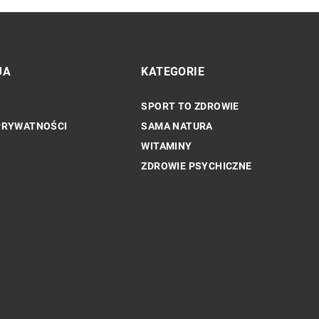
JA
KATEGORIE
SPORT TO ZDROWIE
INNE
PRYWATNOŚCI
SAMA NATURA
WITAMINY
ZDROWIE PSYCHICZNE
Jak naturalne składniki w
 siły i osiągnięć
dermokosmetykach wpływają na zdrowi
wygląd skóry?