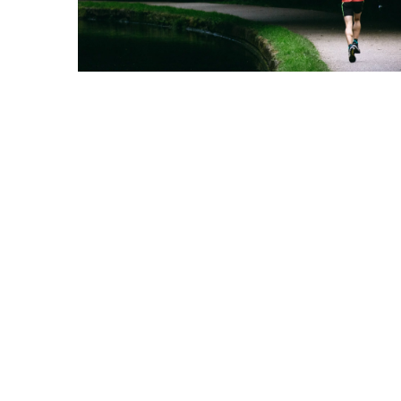
Redaktor Blue Whale Pr
Jakie są najważniejsze 
wpływające na sukces 
sylwetki?
Poznaj kluczowe elemen
modelowania sylwetki. D
czynniki mają najwięks
osiągnięcie wymarzonej f
skutecznie je wdrożyć w 