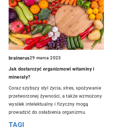
Redaktor B
brainerus
29 marca 2023
Jak natura
Jak dostarczyć organizmowi witaminy i
wspomóc co
minerały?
Przejdź na 
Coraz szybszy styl życia, stres, spożywanie
Odkryj dobr
przetworzonej żywności, a także wzmożony
kosmetyków 
wysiłek intelektualny i fizyczny mogą
i chronią t
prowadzić do osłabienia organizmu.
zdrową.
TAGI