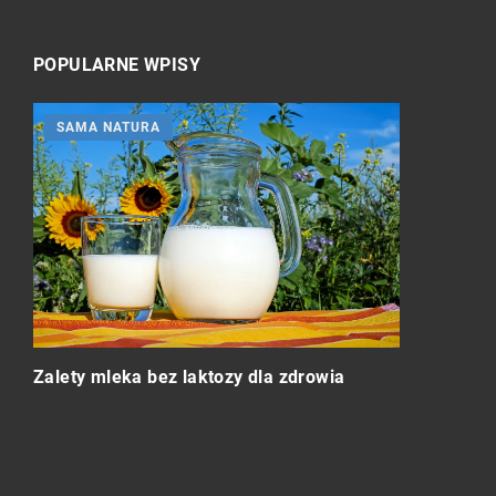
POPULARNE WPISY
SAMA NATURA
ZDROWIE 
Zalety mleka bez laktozy dla zdrowia
Czy indywid
 po
kluczem do