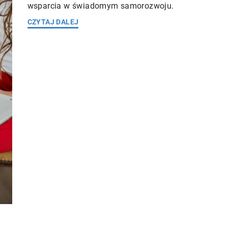
wsparcia w świadomym samorozwoju.
CZYTAJ DALEJ
ess
16 stycznia 2024
brainerus
6 kwietnia 2023
 i zioła mogą
Formuła E – na czym polega?
lęgnację?
Formuła E – czy stanie się przyszłością
 pielęgnacji skóry.
wyścigów samochodowych?
łanie naturalnych
 łagodzą, odżywiają
yniąc ją promienną i