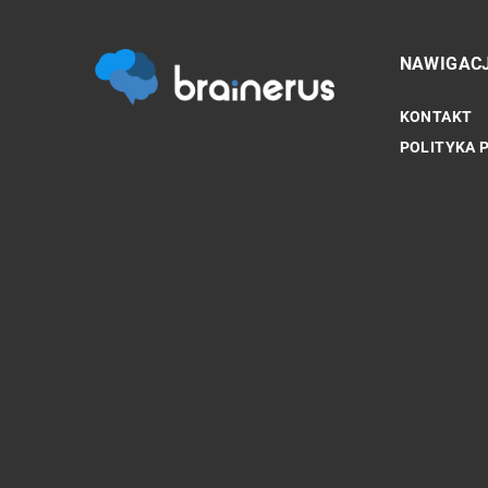
NAWIGAC
KONTAKT
ZDROWIE PSYCHICZNE
POLITYKA 
Czy indywidualny bilans
kluczem do długowieczn