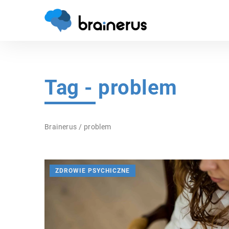
Tag - problem
Brainerus
/
problem
ZDROWIE PSYCHICZNE
INNE