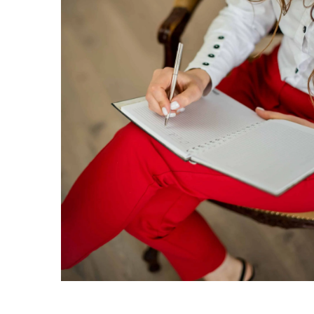
Redaktor Blue Whale Pr
Jak naturalne kosmetyki
wspomóc codzienną pie
Przejdź na zieloną stronę
Odkryj dobroczynne dzia
kosmetyków i ziół, które
i chronią twoją skórę, cz
zdrową.