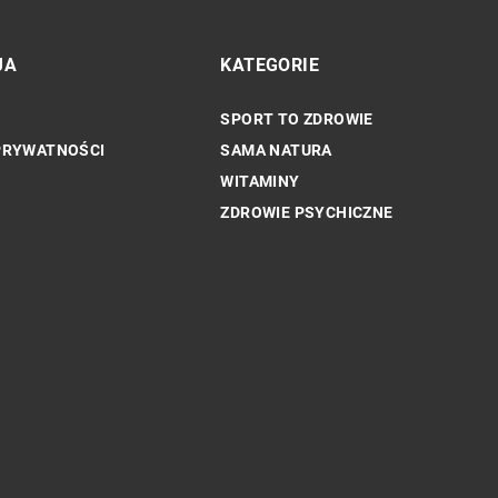
JA
KATEGORIE
SPORT TO ZDROWIE
ZDROWIE PSYCHICZNE
PRYWATNOŚCI
SAMA NATURA
WITAMINY
ZDROWIE PSYCHICZNE
Korzyści dla zdrowia płynące z różnych
 zdrowia jest
form relaksacji: od sauny wulkanicznej
ości?
tlenoterapię