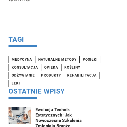
raz
ch
TAGI
MEDYCYNA
NATURALNE METODY
POSIŁKI
KONSULTACJA
OPIEKA
ROŚLINY
ODŻYWIANIE
PRODUKTY
REHABILITACJA
LEKI
OSTATNIE WPISY
Ewolucja Technik
Estetycznych: Jak
Nowoczesne Szkolenia
Zmieniają Branżę