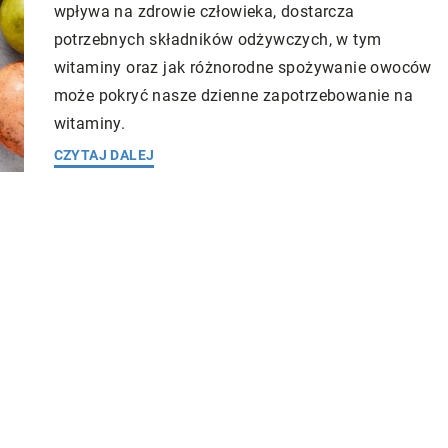
wpływa na zdrowie człowieka, dostarcza
potrzebnych składników odżywczych, w tym
witaminy oraz jak różnorodne spożywanie owoców
może pokryć nasze dzienne zapotrzebowanie na
witaminy.
CZYTAJ DALEJ
ess
Redaktor Blue Whale Press
6 lutego 2024
10 maja 202
yoksydacyjnej mocy
Zwolnienia lekarskie online: Nowa era
e
wsparcia osób z zaburzeniami
psychicznymi
antyoksydacyjnej
 medycyny - o jej
Współczesny świat przyniósł za sobą li
h, skutecznym
zmiany, zarówno w sferze technologiczne
astosowania.
jak i społecznej. Wraz z rozwojem intern
wiele aspektów naszego życia przeniosł
się do świata wirtualnego. Dotyczy to