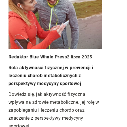
Redaktor B
Redaktor Blue Whale Press
2 lipca 2025
3
Odkrywając
Rola aktywności fizycznej w prewencji i
witaminy C
leczeniu chorób metabolicznych z
perspektywy medycyny sportowej
Porozmawia
witaminy C 
Dowiedz się, jak aktywność fizyczna
czne
korzyściac
wpływa na zdrowie metaboliczne, jej rolę w
j,
działaniu i
zapobieganiu i leczeniu chorób oraz
etu,
znaczenie z perspektywy medycyny
o
sportowej.