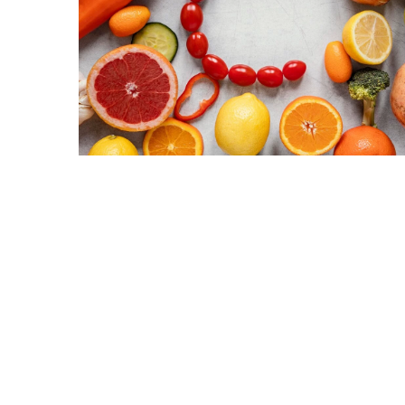
Redaktor Blue Whale Pr
Odkrywając tajniki ant
witaminy C w medycyni
Porozmawiajmy o mocy 
witaminy C w kontekście
korzyściach zdrowotnyc
działaniu i sposobach z