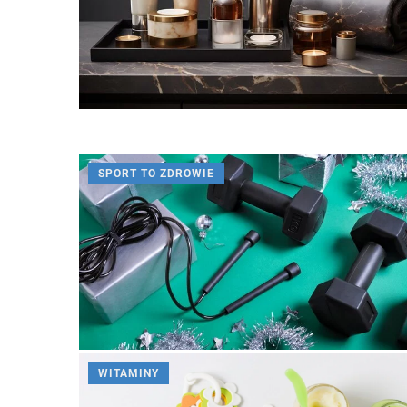
SPORT TO ZDROWIE
Redaktor Blue Whale Pr
Jakie korzyści przynosi
zębów pod mikroskope
Dowiedz się, dlaczego l
zastosowaniem mikroskop
precyzyjne i komfortowe
Poznaj zaawansowane me
WITAMINY
zapewniają lepsze efekty
stomatologicznego.