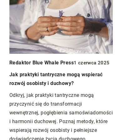
Redaktor Blue Whale Press
Redaktor B
5
1 czerwca 2025
w
Jak praktyki tantryczne mogą wspierać
Jakie korz
rozwój osobisty i duchowy?
zębów pod
Odkryj, jak praktyki tantryczne mogą
Dowiedz się
przyczynić się do transformacji
zastosowan
j
wewnętrznej, pogłębienia samoświadomości
precyzyjne 
i harmonii duchowej. Poznaj metody, które
Poznaj zaa
wspierają rozwój osobisty i pełniejsze
zapewniają 
doświadczenie życia duchowego.
stomatolog