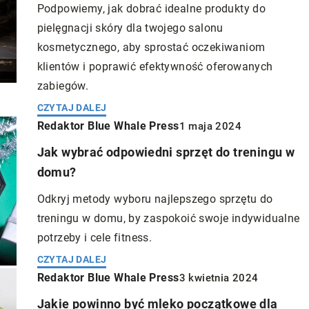
Podpowiemy, jak dobrać idealne produkty do
pielęgnacji skóry dla twojego salonu
kosmetycznego, aby sprostać oczekiwaniom
klientów i poprawić efektywność oferowanych
zabiegów.
CZYTAJ DALEJ
Redaktor Blue Whale Press
1 maja 2024
ess
Redaktor Blue Whale Press
21 kwietnia 2025
8 marca 202
Jak wybrać odpowiedni sprzęt do treningu w
 leczenie kanałowe
Jak innowacyjne składniki kosmetykó
domu?
m?
mogą wspierać regenerację skóry
Odkryj metody wyboru najlepszego sprzętu do
eczenie kanałowe z
Odkryj, jak nowoczesne składniki
treningu w domu, by zaspokoić swoje indywidualne
u jest bardziej
kosmetyków mogą wspierać naturalny
potrzeby i cele fitness.
 dla pacjentów.
proces regeneracji skóry, przywracając je
CZYTAJ DALEJ
tody, które
zdrowie i promienny wygląd.
Redaktor Blue Whale Press
3 kwietnia 2024
 leczenia
Jakie powinno być mleko początkowe dla