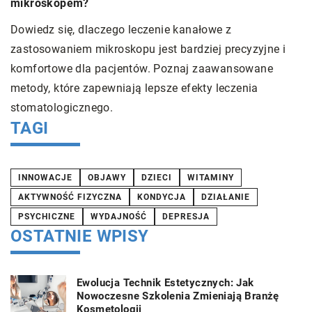
mikroskopem?
r
a
a
Dowiedz się, dlaczego leczenie kanałowe z
zastosowaniem mikroskopu jest bardziej precyzyjne i
S
ie
komfortowe dla pacjentów. Poznaj zaawansowane
z
metody, które zapewniają lepsze efekty leczenia
p
stomatologicznego.
w
TAGI
INNOWACJE
OBJAWY
DZIECI
WITAMINY
AKTYWNOŚĆ FIZYCZNA
KONDYCJA
DZIAŁANIE
PSYCHICZNE
WYDAJNOŚĆ
DEPRESJA
OSTATNIE WPISY
Ewolucja Technik Estetycznych: Jak
Nowoczesne Szkolenia Zmieniają Branżę
Kosmetologii