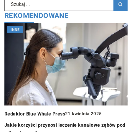
REKOMENDOWANE
INNE
Redaktor Blue Whale Press
R
21 kwietnia 2025
Jakie korzyści przynosi leczenie kanałowe zębów pod
S