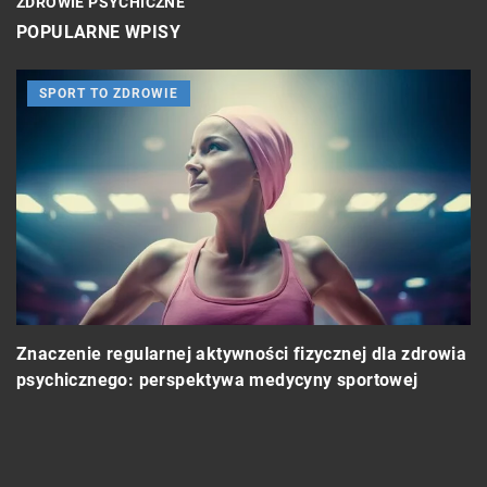
ZDROWIE PSYCHICZNE
POPULARNE WPISY
SPORT TO ZDROWIE
Znaczenie regularnej aktywności fizycznej dla zdrowia
psychicznego: perspektywa medycyny sportowej
W
m