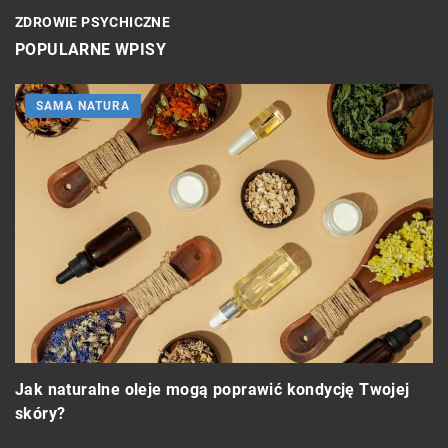
ZDROWIE PSYCHICZNE
POPULARNE WPISY
SAMA NATURA
J
Jak naturalne oleje mogą poprawić kondycję Twojej
w
skóry?