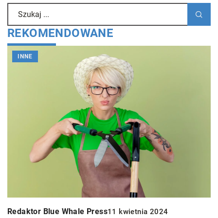
REKOMENDOWANE
INNE
R
Redaktor Blue Whale Press
11 kwietnia 2024
J