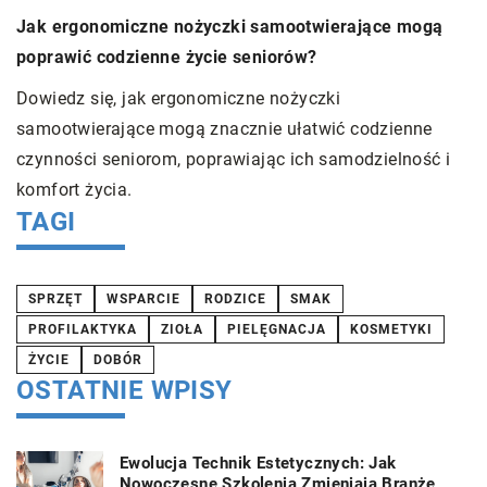
s
Jak ergonomiczne nożyczki samootwierające mogą
poprawić codzienne życie seniorów?
O
e?
n
Dowiedz się, jak ergonomiczne nożyczki
s
samootwierające mogą znacznie ułatwić codzienne
d
czynności seniorom, poprawiając ich samodzielność i
komfort życia.
TAGI
SPRZĘT
WSPARCIE
RODZICE
SMAK
PROFILAKTYKA
ZIOŁA
PIELĘGNACJA
KOSMETYKI
ŻYCIE
DOBÓR
OSTATNIE WPISY
Ewolucja Technik Estetycznych: Jak
Nowoczesne Szkolenia Zmieniają Branżę