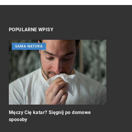
POPULARNE WPISY
SAMA NATURA
SPORT TO
Znaczenie r
dla zdrowi
a
Męczy Cię katar? Sięgnij po domowe
medycyny s
sposoby