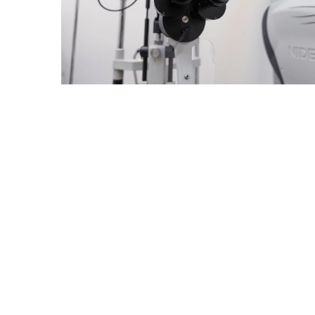
Redaktor Blue Whale Pr
Jak dobrze dobrać odmia
swojej uprawy indoor i 
W artykule poznasz, jak
idealną odmianę rośliny
w pomieszczeniach i na
powietrzu. Dowiedz się 
kryteriach wyboru i korz
właściwego doboru.