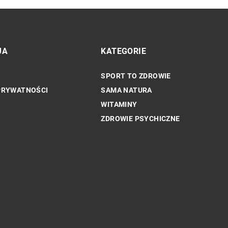
JA
KATEGORIE
SPORT TO ZDROWIE
INNE
PRYWATNOŚCI
SAMA NATURA
WITAMINY
ZDROWIE PSYCHICZNE
tywności fizycznej
go: perspektywa
Jak nowoczesna technologia wpływa n
jakość leczenia stomatologicznego?