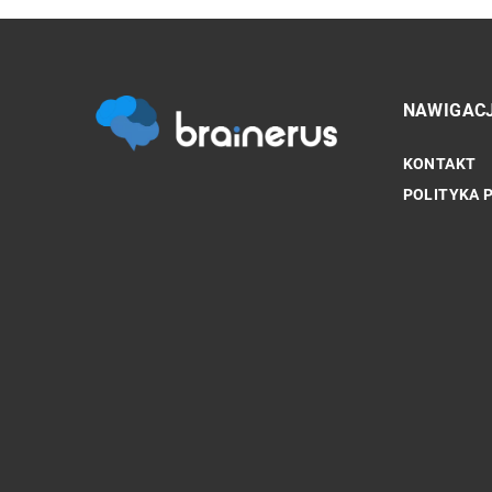
NAWIGAC
KONTAKT
SPORT TO ZDROWIE
POLITYKA 
Znaczenie regularnej ak
dla zdrowia psychiczne
medycyny sportowej