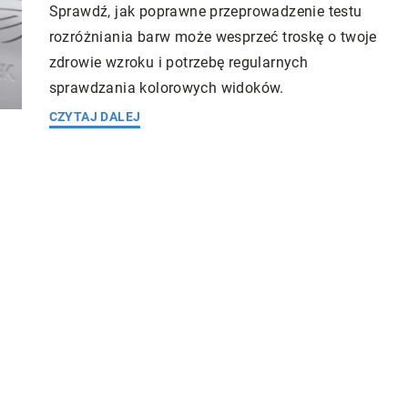
Sprawdź, jak poprawne przeprowadzenie testu
rozróżniania barw może wesprzeć troskę o twoje
zdrowie wzroku i potrzebę regularnych
sprawdzania kolorowych widoków.
CZYTAJ DALEJ
Redaktor Blue Whale Press
ess
23 lutego 20
2 grudnia 2023
Jak laseroterapia pomaga w modelowa
nę rośliny dla
sylwetki – przegląd najnowszych metod
outdoor?
technologii
 skutecznie wybrać
Odkryj potęgę nowoczesnej laseroterapii
 dla swojej uprawy
urzeczywistnianiu wymarzonej sylwetki.
 otwartym
Poznaj najnowsze metody, technologie i 
wszystkiego o
działają.
yściach z