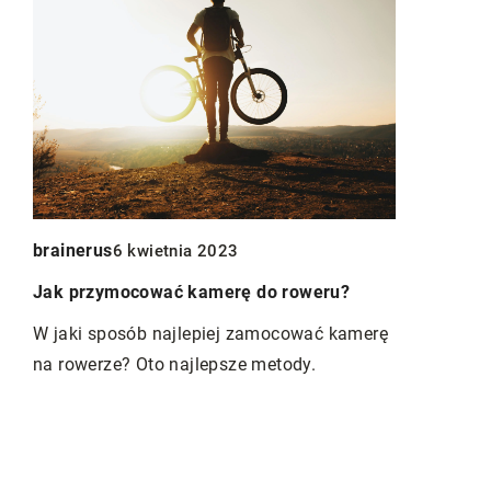
Redaktor B
24
brainerus
6 kwietnia 2023
niu
Jak dobrze
Jak przymocować kamerę do roweru?
 i
swojej upra
W jaki sposób najlepiej zamocować kamerę
W artykule 
na rowerze? Oto najlepsze metody.
 w
idealną odm
w pomieszc
jak
powietrzu. 
kryteriach 
właściwego