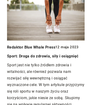
Redaktor B
Redaktor Blue Whale Press
12 maja 2023
024
Znaczenie 
Sport: Droga do zdrowia, siły i osiągnięć
przewlekły
Sport jest nie tylko źródłem zdrowia i
Odkryj, jak
witalności, ale również pozwala nam
i zmniejsza
rozwijać siłę wewnętrzną i osiągać
go.
Zrozum wpł
wyznaczone cele. W tym artykule przyjrzymy
na organizm
się roli sportu w naszym życiu oraz
j
witaminy s
korzyściom, jakie niesie ze sobą. Skupimy
zdrowotnej.
się na wpływie regularnej aktywności