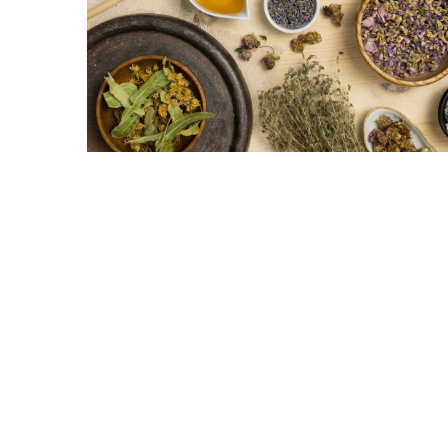
Redaktor Blue Whale Pr
Znaczenie witamin w pr
przewlekłych
Odkryj, jak witaminy mo
i zmniejszać ryzyko chor
Zrozum wpływ kluczowy
na organizm oraz dowiedz
witaminy są kluczowe w 
zdrowotnej.