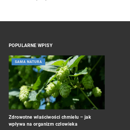
POPULARNE WPISY
SAMA NATURA
SAMA NA
Zdrowotne właściwości chmielu – jak
wpływa na organizm człowieka
Jak dobrze