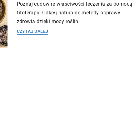
Poznaj cudowne właściwości leczenia za pomocą
fitoterapii. Odkryj naturalne metody poprawy
zdrowia dzięki mocy roślin.
CZYTAJ DALEJ
ess
20 czerwca 2025
Redaktor Blue Whale Press
7 stycznia 2
ewencji chorób
Jak wybrać najlepsze ubezpieczenie
komunikacyjne dla siebie?
gą wspierać zdrowie
Poradnik kodawca dotyczący wyboru
ób przewlekłych.
idealnego ubezpieczenia komunikacyjne
ch mikroelementów
Zrozum, jak porównać oferty, szukać
 się, które
korzyści i wybrać opcję, która najbardzie
prewencji
odpowiada Twoim potrzebom.