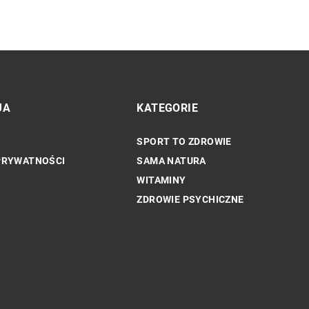
JA
KATEGORIE
SPORT TO ZDROWIE
INNE
PRYWATNOŚCI
SAMA NATURA
WITAMINY
ZDROWIE PSYCHICZNE
Korzyści z delegowania produkcji
nę rośliny dla