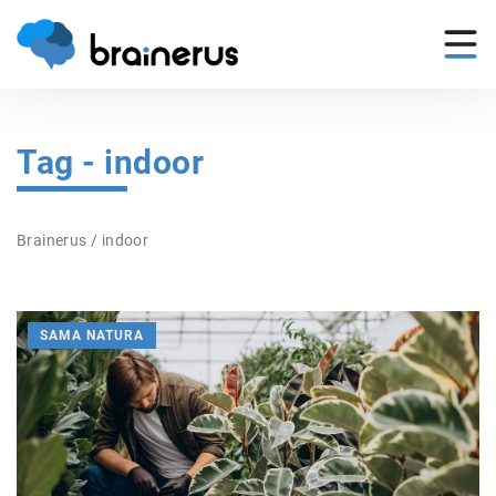
Tag - indoor
Brainerus
/
indoor
SAMA NATURA