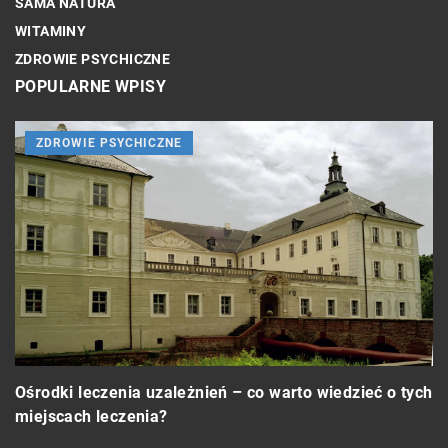
SAMA NATURA
WITAMINY
ZDROWIE PSYCHICZNE
POPULARNE WPISY
ZDROWIE PSYCHICZNE
Ośrodki leczenia uzależnień – co warto wiedzieć o tych
miejscach leczenia?
W