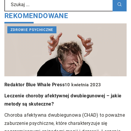
REKOMENDOWANE
ZDROWIE PSYCHICZNE
Redaktor Blue Whale Press
10 kwietnia 2023
Leczenie choroby afektywnej dwubiegunowej – jakie
R
metody są skuteczne?
O
Choroba afektywna dwubiegunowa (CHAD) to poważne
m
zaburzenie psychiczne, które charakteryzuje się