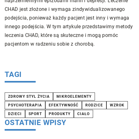
naprzemiennymi epizodami manii i depresji. Leczenie
O
CHAD jest złożone i wymaga zindywidualizowanego
m
podejścia, ponieważ każdy pacjent jest inny i wymaga
u
innego podejścia. W tym artykule przedstawimy metody
ch
leczenia CHAD, które są skuteczne i mogą pomóc
w
ia
pacjentom w radzeniu sobie z chorobą.
po
p
pr
TAGI
ZDROWY STYL ŻYCIA
MIKROELEMENTY
PSYCHOTERAPIA
EFEKTYWNOŚĆ
RODZICE
WZROK
DZIECI
SPORT
PRODUKTY
CIAŁO
OSTATNIE WPISY