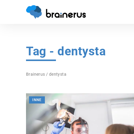
Tag - dentysta
Brainerus
/
dentysta
INNE
ZDROWIE PSYCHICZNE