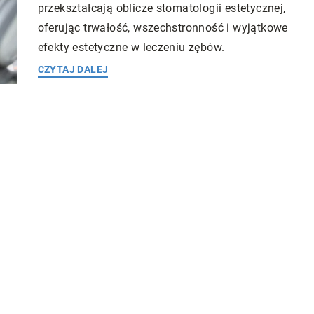
przekształcają oblicze stomatologii estetycznej,
oferując trwałość, wszechstronność i wyjątkowe
efekty estetyczne w leczeniu zębów.
CZYTAJ DALEJ
Redaktor Blue Whale Press
7 grudnia 20
ess
19 kwietnia 2023
Jak skutecznie radzić sobie z wrastają
stować w swoje
paznokciami dzięki specjalistycznym
zabiegom?
 skarb, który
Poznaj nowoczesne metody leczenia
to jesteśmy skłonni
wrastających paznokci, aby uniknąć bólu
 na rzecz pracy,
dyskomfortu. Dowiedz się, jakie zabiegi
zków. W tym
oferują specjaliści i jak wybrać odpowie
ci wynikające z
metodę dla siebie.
e, takie jak