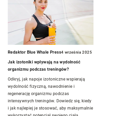
25
Redaktor Blue Whale Press
Redaktor B
4 września 2025
cymi
Jak izotoniki wpływają na wydolność
Dlaczego w
organizmu podczas treningów?
zdrowie?
Odkryj, jak napoje izotoniczne wspierają
Zdrowie to 
wydolność fizyczną, nawodnienie i
posiadamy. 
 i
regenerację organizmu podczas
poświęcać n
intensywnych treningów. Dowiedz się, kiedy
rodziny i 
dnią
i jak najlepiej je stosować, aby maksymalnie
artykule o
wykorzystać potencjał swojego ciała.
inwestycji 