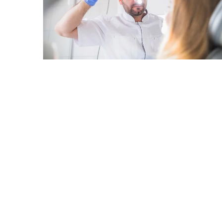
Redaktor Blue Whale Pr
Dlaczego warto zainwe
zdrowie?
Zdrowie to najcenniejszy
posiadamy. Jednak, częs
poświęcać nasze zdrowie
rodziny i innych obowią
artykule omówimy korzyś
inwestycji w swoje zdrowi