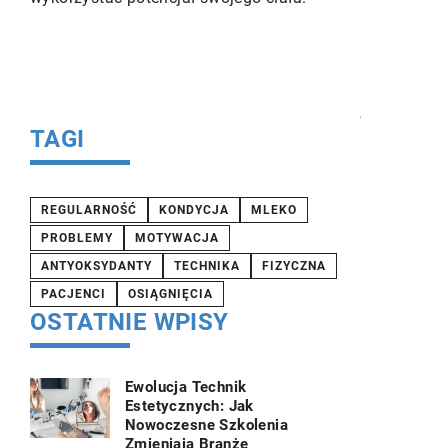
zwiększenie
zmniejszeni
zwiększenie
jakości życi
TAGI
REGULARNOŚĆ
KONDYCJA
MLEKO
PROBLEMY
MOTYWACJA
ANTYOKSYDANTY
TECHNIKA
FIZYCZNA
PACJENCI
OSIĄGNIĘCIA
OSTATNIE WPISY
Ewolucja Technik
Estetycznych: Jak
Nowoczesne Szkolenia
Zmieniają Branżę