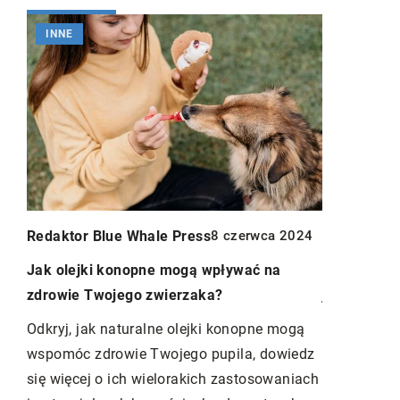
INNE
ZDROWIE 
Redaktor Blue Whale Press
8 czerwca 2024
Redaktor B
2024
Jak olejki konopne mogą wpływać na
Wpływ diet
zdrowie Twojego zwierzaka?
jedzenie ks
do
Odkryj, jak naturalne olejki konopne mogą
Odkryj, jak
wspomóc zdrowie Twojego pupila, dowiedz
psychikę i 
się więcej o ich wielorakich zastosowaniach
aby wspier
i