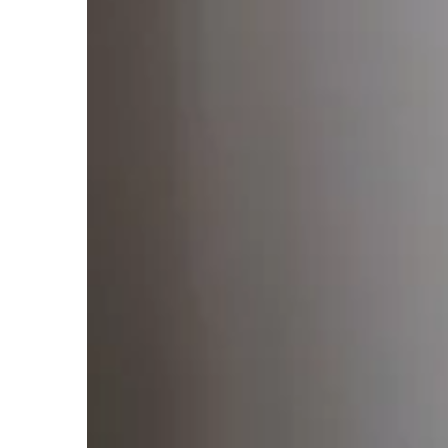
ZDROWIE PSYCHICZNE
Redaktor Blue Whale Pr
Wpływ diety na zdrowie
jedzenie kształtuje nas
Odkryj, jak różnorodna 
psychikę i jakie zmiany
aby wspierać swoje zdr