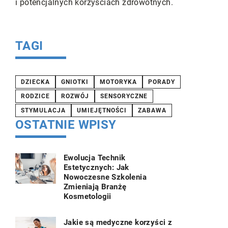
i potencjalnych korzyściach zdrowotnych.
poprzez od
ów.
się, które 
poprawić na
TAGI
DZIECKA
GNIOTKI
MOTORYKA
PORADY
RODZICE
ROZWÓJ
SENSORYCZNE
STYMULACJA
UMIEJĘTNOŚCI
ZABAWA
OSTATNIE WPISY
Ewolucja Technik
Estetycznych: Jak
Nowoczesne Szkolenia
Zmieniają Branżę
Kosmetologii
Jakie są medyczne korzyści z