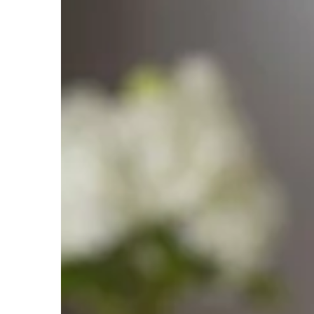
poprzez odpowiednie od
się, które składniki po
poprawić nastrój i konce