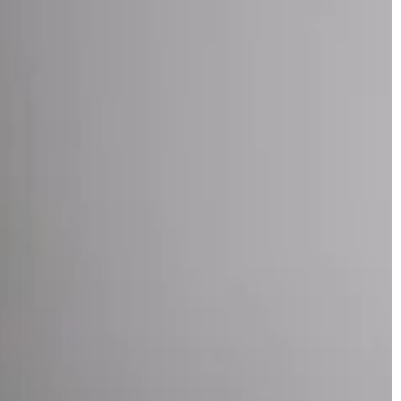
INNE
ess
1 listopada 2025
Redaktor Blue Whale Press
16 kwietnia 
 psychiczne: Jak
Jak dostosować łazienkę dla seniora?
z umysł
Dowiedz się, jak przystosować łazienkę 
dieta wpływa na
potrzeb seniorów, zwiększając ich
 możesz wprowadzić,
bezpieczeństwo i komfort codziennego
owie umysłowe
użytkowania. Niezastąpione wskazówki 