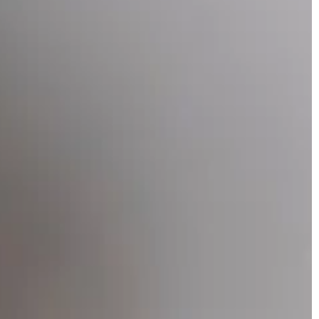
żywianie. Dowiedz
porady dla osób starszych i ich opiekun
karmowe mogą
ntrację.