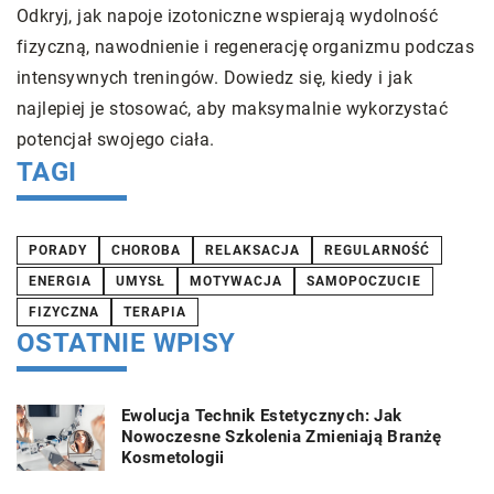
C
Odkryj, jak napoje izotoniczne wspierają wydolność
p
fizyczną, nawodnienie i regenerację organizmu podczas
i
intensywnych treningów. Dowiedz się, kiedy i jak
l
najlepiej je stosować, aby maksymalnie wykorzystać
p
potencjał swojego ciała.
TAGI
PORADY
CHOROBA
RELAKSACJA
REGULARNOŚĆ
ENERGIA
UMYSŁ
MOTYWACJA
SAMOPOCZUCIE
FIZYCZNA
TERAPIA
OSTATNIE WPISY
Ewolucja Technik Estetycznych: Jak
Nowoczesne Szkolenia Zmieniają Branżę
Kosmetologii