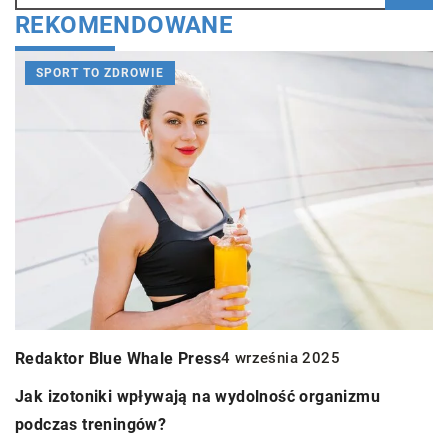
REKOMENDOWANE
SPORT TO ZDROWIE
R
L
m
Redaktor Blue Whale Press
4 września 2025
C
za
Jak izotoniki wpływają na wydolność organizmu
n
podczas treningów?