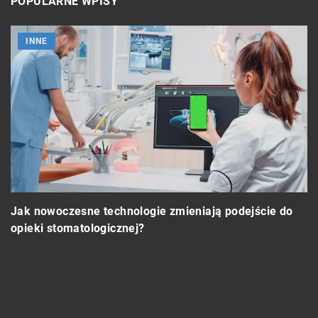
POPULARNE WPISY
INNE
ia
Jak nowoczesne technologie zmieniają podejście do
opieki stomatologicznej?
C
s