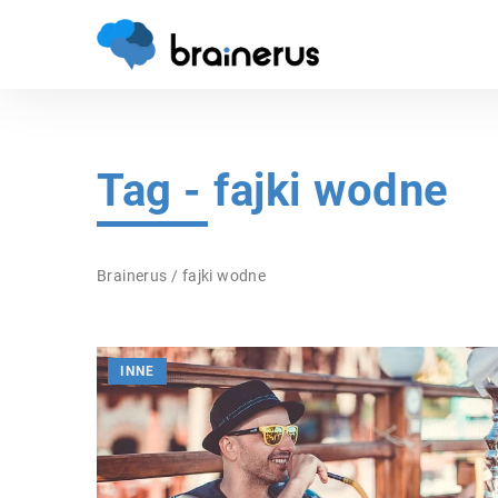
Tag - fajki wodne
Brainerus
/
fajki wodne
INNE
ZDROWIE PSYCHICZNE