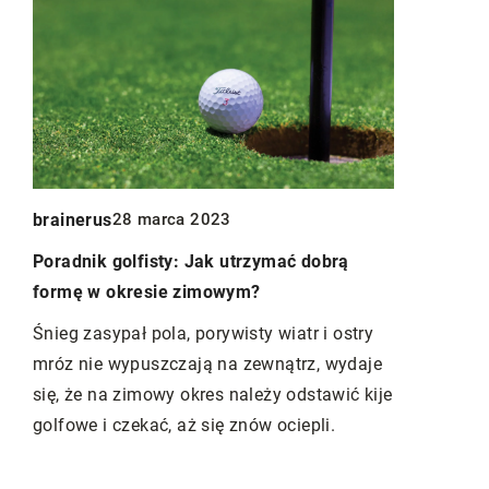
Redaktor B
brainerus
28 marca 2023
24
Zalety i mo
Poradnik golfisty: Jak utrzymać dobrą
medycznej d
formę w okresie zimowym?
Prywatna o
Śnieg zasypał pola, porywisty wiatr i ostry
zapewnia k
mróz nie wypuszczają na zewnątrz, wydaje
jak
lekarzy spe
się, że na zimowy okres należy odstawić kije
umożliwia s
golfowe i czekać, aż się znów ociepli.
e i
na najwyższ
Dowiedz się 