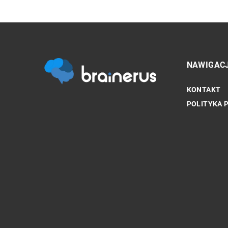
NAWIGAC
KONTAKT
ZDROWIE PSYCHICZNE
POLITYKA 
Jakie są skuteczne stra
bliskich w walce z uzal