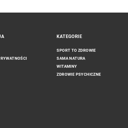
JA
KATEGORIE
SPORT TO ZDROWIE
INNE
PRYWATNOŚCI
SAMA NATURA
WITAMINY
ZDROWIE PSYCHICZNE
tegie wspierania
Jak nowoczesne zabiegi odmładzające
eżnieniem od
mogą poprawić kondycję skóry?