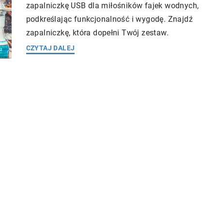
zapalniczkę USB dla miłośników fajek wodnych,
podkreślając funkcjonalność i wygodę. Znajdź
zapalniczkę, która dopełni Twój zestaw.
CZYTAJ DALEJ
ess
Redaktor Blue Whale Press
24 lutego 2024
24 marca 20
atnej opieki
Czy indywidualny bilans zdrowia jest
ziny
kluczem do długowieczności?
a nie tylko
Indywidualny bilans zdrowia może być
szy dostęp do
sekretem długowieczności. Dowiedz się, 
e przede wszystkim
skutecznie monitorować swoje zdrowie i
z opieki zdrowotnej
wpływać na swoje samopoczucie, zdrowi
dla całej rodziny.
długowieczność.
zaletach i