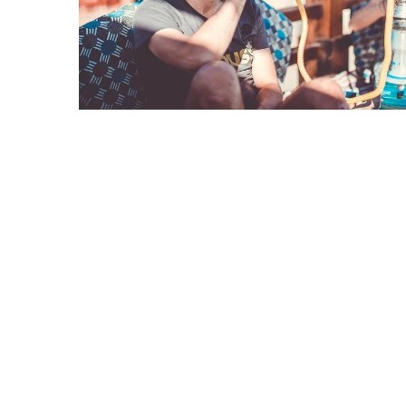
Redaktor Blue Whale Pr
Zalety i możliwości pryw
medycznej dla całej rod
Prywatna opieka medyczn
zapewnia komfort i szyb
lekarzy specjalistów, al
umożliwia skorzystanie 
na najwyższym poziomie 
Dowiedz się więcej o jej 