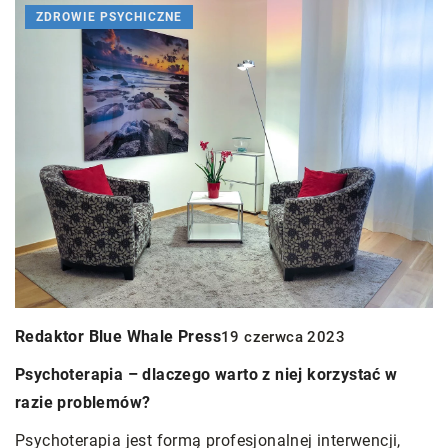
ZDROWIE PSYCHICZNE
R
Z
p
Redaktor Blue Whale Press
19 czerwca 2023
O
Psychoterapia – dlaczego warto z niej korzystać w
s
razie problemów?
p
Psychoterapia jest formą profesjonalnej interwencji,
u