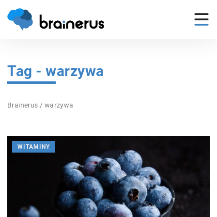
Tag - warzywa
Brainerus
/
warzywa
WITAMINY