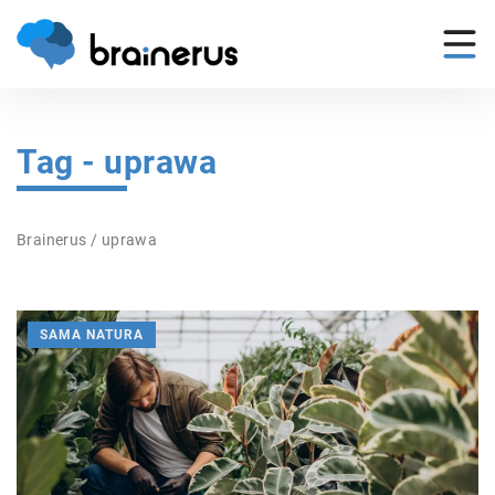
Tag - uprawa
Brainerus
/
uprawa
SAMA NATURA