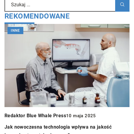
REKOMENDOWANE
INNE
Redaktor Blue Whale Press
10 maja 2025
R
Jak nowoczesna technologia wpływa na jakość
J