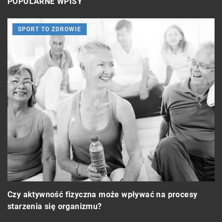
POPULARNE WPISY
SPORT TO ZDROWIE
J
m
Czy aktywność fizyczna może wpływać na procesy
starzenia się organizmu?