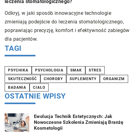
leczenia stomatologicznego?
t
e
Odkryj, w jaki sposób innowacyjne technologie
D
zmieniają podejście do leczenia stomatologicznego,
u
poprawiając precyzję, komfort i efektywność zabiegów
P
dla pacjentów.
r
TAGI
PSYCHIKA
PSYCHOLOGIA
SMAK
STRES
SKUTECZNOŚĆ
CHOROBY
SUPLEMENTY
ORGANIZM
BADANIA
CIAŁO
OSTATNIE WPISY
Ewolucja Technik Estetycznych: Jak
Nowoczesne Szkolenia Zmieniają Branżę
Kosmetologii