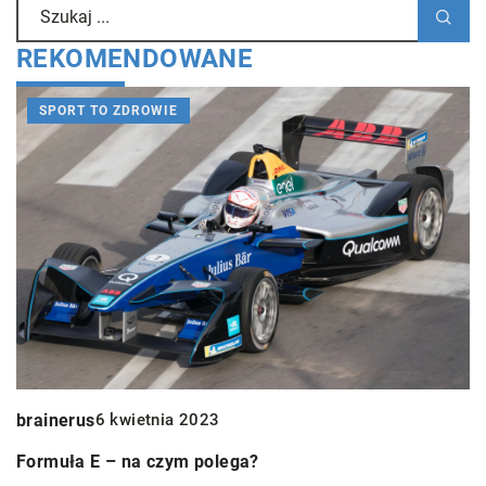
REKOMENDOWANE
SPORT TO ZDROWIE
R
brainerus
6 kwietnia 2023
C
Formuła E – na czym polega?