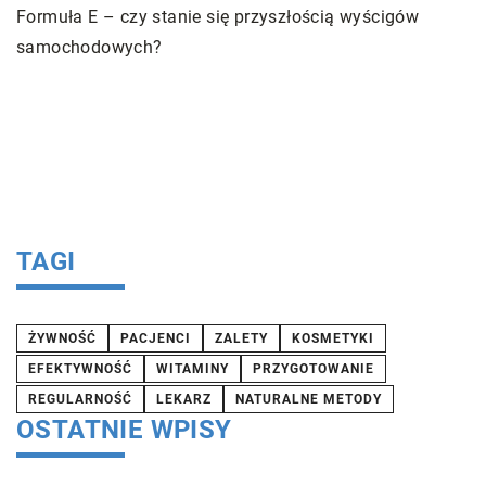
c
Formuła E – czy stanie się przyszłością wyścigów
D
samochodowych?
a
f
a
ko
m
e
a.
TAGI
ŻYWNOŚĆ
PACJENCI
ZALETY
KOSMETYKI
EFEKTYWNOŚĆ
WITAMINY
PRZYGOTOWANIE
REGULARNOŚĆ
LEKARZ
NATURALNE METODY
OSTATNIE WPISY